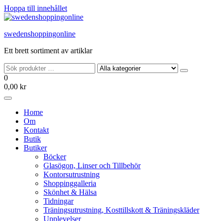
Hoppa till innehållet
swedenshoppingonline
Ett brett sortiment av artiklar
0
0,00 kr
Home
Om
Kontakt
Butik
Butiker
Böcker
Glasögon, Linser och Tillbehör
Kontorsutrustning
Shoppinggalleria
Skönhet & Hälsa
Tidningar
Träningsutrustning, Kosttillskott & Träningskläder
Upplevelser