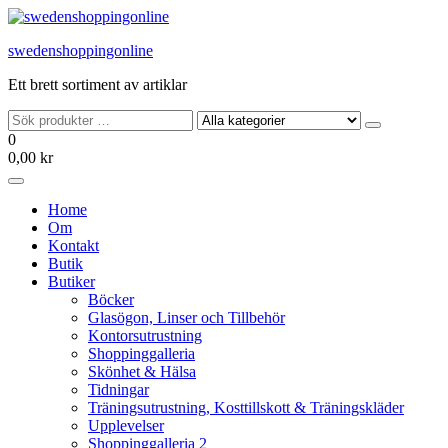
Hoppa
till
swedenshoppingonline
innehållet
Ett brett sortiment av artiklar
0
0,00 kr
Home
Om
Kontakt
Butik
Butiker
Böcker
Glasögon, Linser och Tillbehör
Kontorsutrustning
Shoppinggalleria
Skönhet & Hälsa
Tidningar
Träningsutrustning, Kosttillskott & Träningskläder
Upplevelser
Shoppinggalleria 2