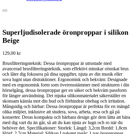
Superljudisolerade öronproppar i silikon
Beige
129,00
kr
Brusfiltreringsteknik: Dessa öronproppar är utrustade med
avancerad brusfiltreringsteknik, som effektivt minskar oönskat brus
och låter dig fokusera på dina uppgifter, njuta av din musik eller
sova lugnt utan distraktioner. Ergonomisk och bekväm: Designade
med en ergonomisk form som överensstämmer med strukturen i din
hörselgång, dessa öronproppar ger en säker och bekväm passform
för längre användning. Det mjuka silikonmaterialet säkerställer en
skonsam känsla mot din hud och förhindrar obehag och irritation.
Mångsidig och bärbar: Dessa öronproppar är perfekta för en mängd
olika miljöer, inklusive att studera, sova, arbeta, resa och gå på
konserter. Deras kompakta och bärbara design gör dem lätta att bära
med dig vart du än går, så att du kan njuta av lugn och ro när du
behöver det. Specifikationer: Storlek: Längd: 3,2cm Bredd: 1,8cm
Höjd: 2,7cm Material: Silikon I paketet ingår: 1 par öronproppar