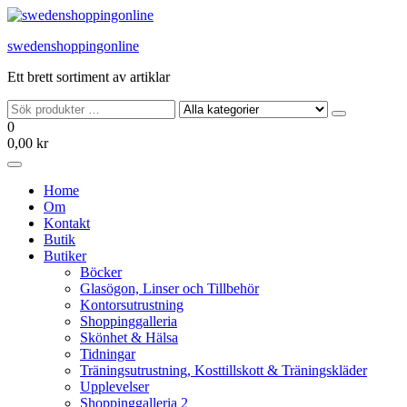
Hoppa
till
swedenshoppingonline
innehållet
Ett brett sortiment av artiklar
0
0,00 kr
Home
Om
Kontakt
Butik
Butiker
Böcker
Glasögon, Linser och Tillbehör
Kontorsutrustning
Shoppinggalleria
Skönhet & Hälsa
Tidningar
Träningsutrustning, Kosttillskott & Träningskläder
Upplevelser
Shoppinggalleria 2