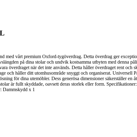
 L
d med vårt premium Oxford-tygöverdrag. Detta överdrag ger exceptionell
 livslängden på dina stolar och undvik kostsamma utbyten med denna på
rvara överdraget när det inte används. Detta håller överdraget rent och 
ge och håller ditt utomhusområde snyggt och organiserat. Universell Pass
sning för dina utemöbler. Dess generösa dimensioner säkerställer en åtsi
 stolar är fullt skyddade, oavsett deras storlek eller form. Specifikati
er: Dammskydd x 1