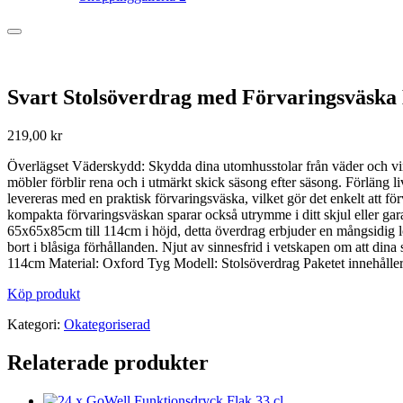
Svart Stolsöverdrag med Förvaringsväska
219,00
kr
Överlägset Väderskydd: Skydda dina utomhusstolar från väder och vin
möbler förblir rena och i utmärkt skick säsong efter säsong. Förläng
levereras med en praktisk förvaringsväska, vilket gör det enkelt att fö
kompakta förvaringsväskan sparar också utrymme i ditt skjul eller gara
65x65x85cm till 114cm i höjd, detta överdrag erbjuder en mångsidig lö
bort i blåsiga förhållanden. Njut av sinnesfrid i vetskapen om att dina
114cm Material: Oxford Tyg Modell: Stolsöverdrag Paketet innehåll
Köp produkt
Kategori:
Okategoriserad
Relaterade produkter