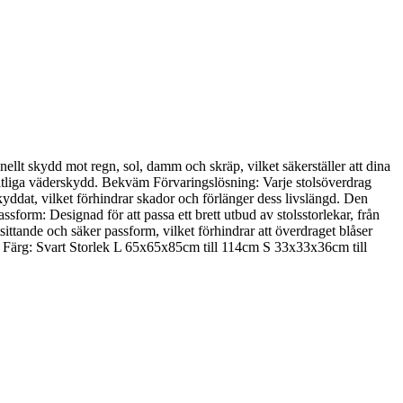
t skydd mot regn, sol, damm och skräp, vilket säkerställer att dina
litliga väderskydd. Bekväm Förvaringslösning: Varje stolsöverdrag
skyddat, vilket förhindrar skador och förlänger dess livslängd. Den
form: Designad för att passa ett brett utbud av stolsstorlekar, från
ttande och säker passform, vilket förhindrar att överdraget blåser
oner: Färg: Svart Storlek L 65x65x85cm till 114cm S 33x33x36cm till