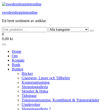
Hoppa
till
swedenshoppingonline
innehållet
Ett brett sortiment av artiklar
0
0,00 kr
Home
Om
Kontakt
Butik
Butiker
Böcker
Glasögon, Linser och Tillbehör
Kontorsutrustning
Shoppinggalleria
Skönhet & Hälsa
Tidningar
Träningsutrustning, Kosttillskott & Träningskläder
Upplevelser
Shoppinggalleria 2