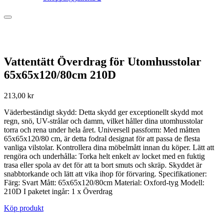
Vattentätt Överdrag för Utomhusstolar
65x65x120/80cm 210D
213,00
kr
Väderbeständigt skydd: Detta skydd ger exceptionellt skydd mot
regn, snö, UV-strålar och damm, vilket håller dina utomhusstolar
torra och rena under hela året. Universell passform: Med måtten
65x65x120/80 cm, är detta fodral designat för att passa de flesta
vanliga vilstolar. Kontrollera dina möbelmått innan du köper. Lätt att
rengöra och underhålla: Torka helt enkelt av locket med en fuktig
trasa eller spola av det för att ta bort smuts och skräp. Skyddet är
snabbtorkande och lätt att vika ihop för förvaring. Specifikationer:
Färg: Svart Mått: 65x65x120/80cm Material: Oxford-tyg Modell:
210D I paketet ingår: 1 x Överdrag
Köp produkt