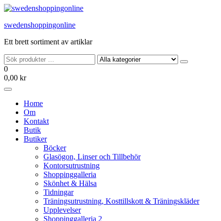
Hoppa
till
swedenshoppingonline
innehållet
Ett brett sortiment av artiklar
0
0,00 kr
Home
Om
Kontakt
Butik
Butiker
Böcker
Glasögon, Linser och Tillbehör
Kontorsutrustning
Shoppinggalleria
Skönhet & Hälsa
Tidningar
Träningsutrustning, Kosttillskott & Träningskläder
Upplevelser
Shoppinggalleria 2