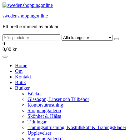
Hoppa
till
swedenshoppingonline
innehållet
Ett brett sortiment av artiklar
0
0,00 kr
Home
Om
Kontakt
Butik
Butiker
Böcker
Glasögon, Linser och Tillbehör
Kontorsutrustning
Shoppinggalleria
Skönhet & Hälsa
Tidningar
Träningsutrustning, Kosttillskott & Träningskläder
Upplevelser
Shoppinggalleria 2