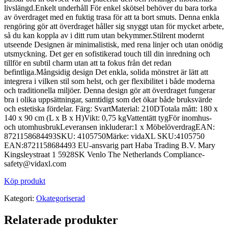
livslängd.Enkelt underhåll För enkel skötsel behöver du bara torka
av överdraget med en fuktig trasa för att ta bort smuts. Denna enkla
rengöring gör att överdraget håller sig snyggt utan för mycket arbete,
så du kan koppla av i ditt rum utan bekymmer.Stilrent modernt
utseende Designen är minimalistisk, med rena linjer och utan onödig
utsmyckning. Det ger en sofistikerad touch till din inredning och
tillför en subtil charm utan att ta fokus från det redan
befintliga.Mångsidig design Det enkla, solida mönstret är lätt att
integrera i vilken stil som helst, och ger flexibilitet i både moderna
och traditionella miljöer. Denna design gör att överdraget fungerar
bra i olika uppsättningar, samtidigt som det ökar både bruksvärde
och estetiska fördelar. Färg: SvartMaterial: 210DTotala mått: 180 x
140 x 90 cm (L x B x H)Vikt: 0,75 kgVattentätt tygFör inomhus-
och utomhusbrukLeveransen inkluderar:1 x MöbelöverdragEAN:
8721158684493SKU: 4105750Märke: vidaXL SKU:4105750
EAN:8721158684493 EU-ansvarig part Haba Trading B.V. Mary
Kingsleystraat 1 5928SK Venlo The Netherlands Compliance-
safety@vidaxl.com
Köp produkt
Kategori:
Okategoriserad
Relaterade produkter