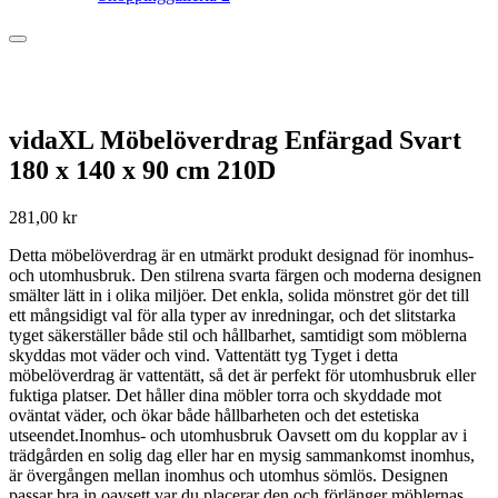
vidaXL Möbelöverdrag Enfärgad Svart
180 x 140 x 90 cm 210D
281,00
kr
Detta möbelöverdrag är en utmärkt produkt designad för inomhus-
och utomhusbruk. Den stilrena svarta färgen och moderna designen
smälter lätt in i olika miljöer. Det enkla, solida mönstret gör det till
ett mångsidigt val för alla typer av inredningar, och det slitstarka
tyget säkerställer både stil och hållbarhet, samtidigt som möblerna
skyddas mot väder och vind. Vattentätt tyg Tyget i detta
möbelöverdrag är vattentätt, så det är perfekt för utomhusbruk eller
fuktiga platser. Det håller dina möbler torra och skyddade mot
oväntat väder, och ökar både hållbarheten och det estetiska
utseendet.Inomhus- och utomhusbruk Oavsett om du kopplar av i
trädgården en solig dag eller har en mysig sammankomst inomhus,
är övergången mellan inomhus och utomhus sömlös. Designen
passar bra in oavsett var du placerar den och förlänger möblernas