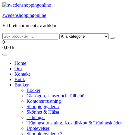
Hoppa
till
swedenshoppingonline
innehållet
Ett brett sortiment av artiklar
0
0,00 kr
Home
Om
Kontakt
Butik
Butiker
Böcker
Glasögon, Linser och Tillbehör
Kontorsutrustning
Shoppinggalleria
Skönhet & Hälsa
Tidningar
Träningsutrustning, Kosttillskott & Träningskläder
Upplevelser
Shoppinggalleria 2