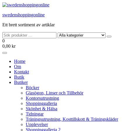
Hoppa
till
swedenshoppingonline
innehållet
Ett brett sortiment av artiklar
0
0,00 kr
Home
Om
Kontakt
Butik
Butiker
Böcker
Glasögon, Linser och Tillbehör
Kontorsutrustning
Shoppinggalleria
Skönhet & Hälsa
Tidningar
Träningsutrustning, Kosttillskott & Träningskläder
Upplevelser
Shoppinggalleria 2